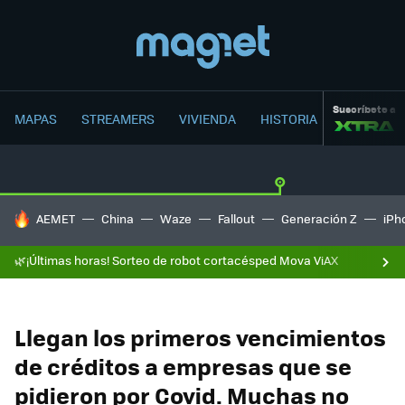
Suscríbete a
MAPAS
STREAMERS
VIVIENDA
HISTORIA
HOY SE HABLA DE
AEMET
China
Waze
Fallout
Generación Z
iPh
🌿¡Últimas horas! Sorteo de robot cortacésped Mova ViAX
Llegan los primeros vencimientos
de créditos a empresas que se
pidieron por Covid. Muchas no