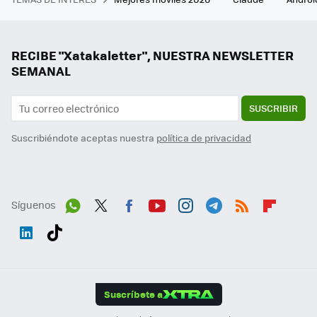
RECIBE "Xatakaletter", NUESTRA NEWSLETTER
SEMANAL
SUSCRIBIR
Suscribiéndote aceptas nuestra
política de privacidad
Síguenos
Wh
Twit
Fac
You
Inst
Tele
RSS
Flip
ats
ter
ebo
tub
agr
gra
boa
Link
Tikt
App
ok
e
am
m
rd
edI
ok
Suscríbete a
n