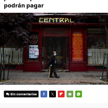
podrán pagar
Sin comentarios
FACEBOOK
TWITTER
FLIPBOARD
E-
WHATSAPP
MAIL