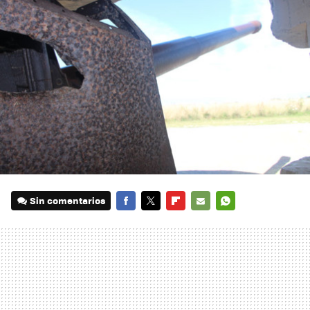
Sin comentarios
FACEBOOK
TWITTER
FLIPBOARD
E-
WHATSAPP
MAIL