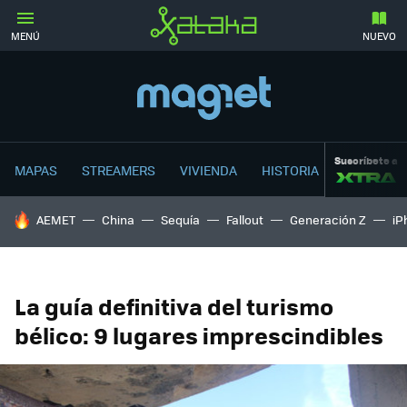
MENÚ
NUEVO
Suscríbete a
MAPAS
STREAMERS
VIVIENDA
HISTORIA
HOY SE HABLA DE
AEMET
China
Sequía
Fallout
Generación Z
iP
La guía definitiva del turismo
bélico: 9 lugares imprescindibles