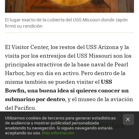
El lugar exacto de la cubierta del USS Missouri donde Japón
firmó su rendición
El Visitor Center, los restos del USS Arizona y la
visita por los entresijos del USS Missouri son los
principales atractivos de la base naval de Pearl
Harbor, hoy en día en activo. Pero dentro de la
misma también se pueden visitar el
USS
Bowfin, una buena idea si quieres conocer un
submarino por dentro
, y el museo de la aviación
del Pacífico.
Utilizamos cookies de terceros para generar estadísticas
de audiencia y mostrar publicidad personalizada
Más información |
Pearl Harbor Historic Sites
analizando tu navegación. Si sigues navegando estarás
aceptando su uso.
Más información