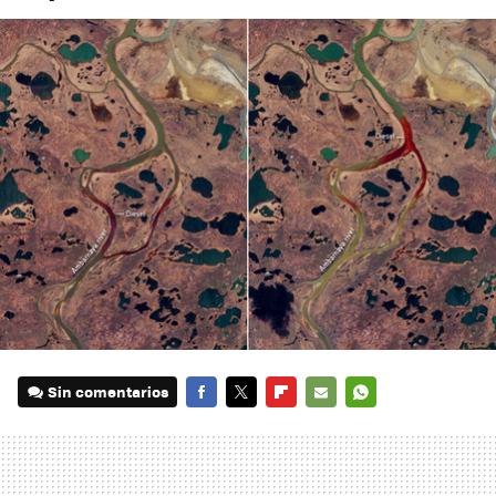
Sin comentarios
FACEBOOK
TWITTER
FLIPBOARD
E-
WHATSAPP
MAIL