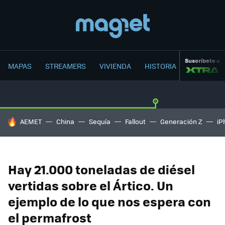
Suscríbete a
MAPAS
STREAMERS
VIVIENDA
HISTORIA
HOY SE HABLA DE
AEMET
China
Sequía
Fallout
Generación Z
iP
Hay 21.000 toneladas de diésel
vertidas sobre el Ártico. Un
ejemplo de lo que nos espera con
el permafrost