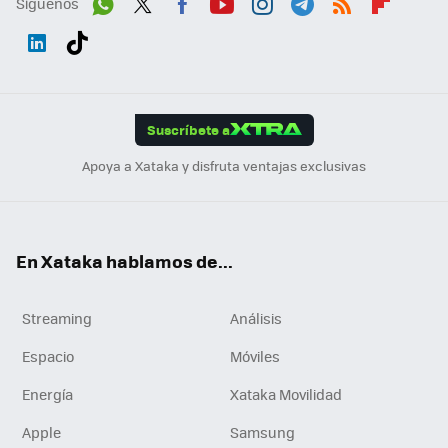
Síguenos
Wh
Twit
Fac
You
Inst
Tele
RSS
Flip
ats
ter
ebo
tub
agr
gra
boa
Link
Tikt
App
ok
e
am
m
rd
edI
ok
Suscríbete a
n
Apoya a Xataka y disfruta ventajas exclusivas
En Xataka hablamos de...
Streaming
Análisis
Espacio
Móviles
Energía
Xataka Movilidad
Apple
Samsung