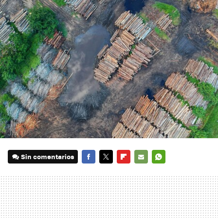
Sin comentarios
FACEBOOK
TWITTER
FLIPBOARD
E-
WHATSAPP
MAIL