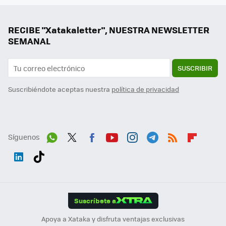
RECIBE "Xatakaletter", NUESTRA NEWSLETTER
SEMANAL
SUSCRIBIR
Suscribiéndote aceptas nuestra
política de privacidad
Síguenos
Wh
Twit
Fac
You
Inst
Tele
RSS
Flip
ats
ter
ebo
tub
agr
gra
boa
Link
Tikt
App
ok
e
am
m
rd
edI
ok
Suscríbete a
n
Apoya a Xataka y disfruta ventajas exclusivas