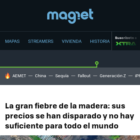
Suscríbete a
MAPAS
STREAMERS
VIVIENDA
HISTORIA
HOY SE HABLA DE
AEMET
China
Sequía
Fallout
Generación Z
iP
La gran fiebre de la madera: sus
precios se han disparado y no hay
suficiente para todo el mundo