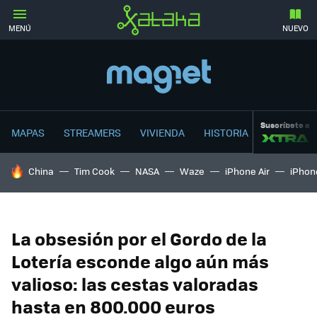
MENÚ
NUEVO
Suscríbete a
MAPAS
STREAMERS
VIVIENDA
HISTORIA
HOY SE HABLA DE
China
Tim Cook
NASA
Waze
iPhone Air
iPhone
La obsesión por el Gordo de la
Lotería esconde algo aún más
valioso: las cestas valoradas
hasta en 800.000 euros