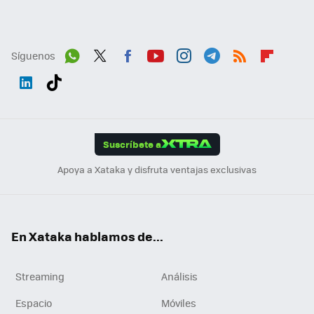
Síguenos
Wh
Twit
Fac
You
Inst
Tele
RSS
Flip
ats
ter
ebo
tub
agr
gra
boa
Link
Tikt
App
ok
e
am
m
rd
edI
ok
Suscríbete a
n
Apoya a Xataka y disfruta ventajas exclusivas
En Xataka hablamos de...
Streaming
Análisis
Espacio
Móviles