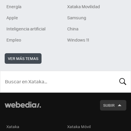
Energía
Xataka Movilidad
Apple
Samsung
Inteligencia artificial
China
Empleo
Windows 11
VER MÁS TEMAS
BUSCA
SUBIR
Xataka
Xataka Móvil