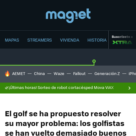
Suscríbete a
MAPAS
STREAMERS
VIVIENDA
HISTORIA
HOY SE HABLA DE
AEMET
China
Waze
Fallout
Generación Z
iPh
🌿¡Últimas horas! Sorteo de robot cortacésped Mova ViAX
El golf se ha propuesto resolver
su mayor problema: los golfistas
se han vuelto demasiado buenos