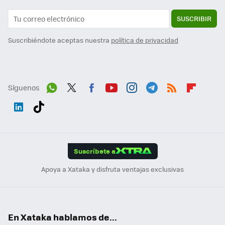
SUSCRIBIR
Suscribiéndote aceptas nuestra
política de privacidad
Síguenos
Wh
Twit
Fac
You
Inst
Tele
RSS
Flip
ats
ter
ebo
tub
agr
gra
boa
Link
Tikt
App
ok
e
am
m
rd
edI
ok
Suscríbete a
n
Apoya a Xataka y disfruta ventajas exclusivas
En Xataka hablamos de...