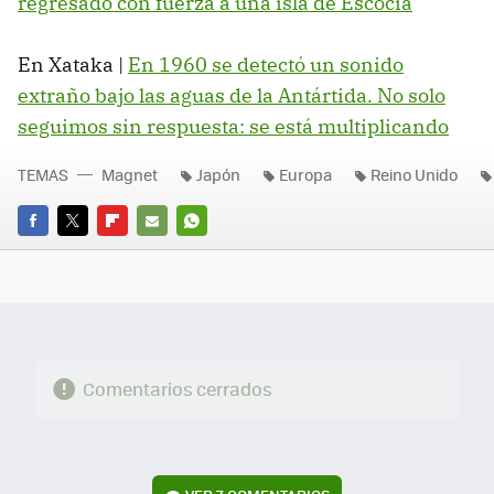
regresado con fuerza a una isla de Escocia
En Xataka |
En 1960 se detectó un sonido
extraño bajo las aguas de la Antártida. No solo
seguimos sin respuesta: se está multiplicando
TEMAS
Magnet
Japón
Europa
Reino Unido
FACEBOOK
TWITTER
FLIPBOARD
E-
WHATSAPP
MAIL
Comentarios cerrados