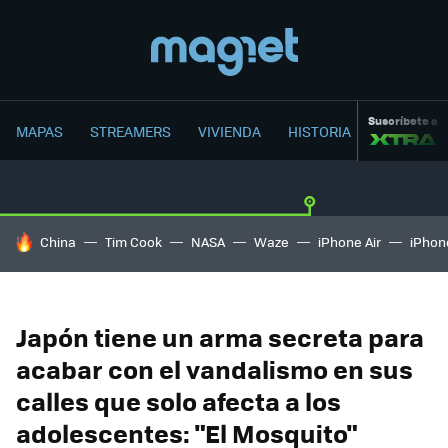
Suscríbete a
MAPAS
STREAMERS
VIVIENDA
HISTORIA
HOY SE HABLA DE
China
Tim Cook
NASA
Waze
iPhone Air
iPhone
Japón tiene un arma secreta para
acabar con el vandalismo en sus
calles que solo afecta a los
adolescentes: "El Mosquito"