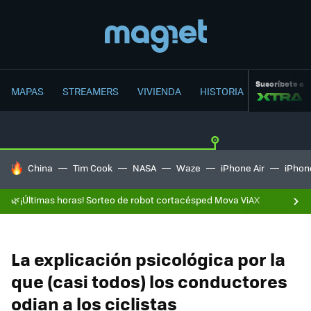
Suscríbete a
MAPAS
STREAMERS
VIVIENDA
HISTORIA
HOY SE HABLA DE
China
Tim Cook
NASA
Waze
iPhone Air
iPhone
🌿¡Últimas horas! Sorteo de robot cortacésped Mova ViAX
La explicación psicológica por la
que (casi todos) los conductores
odian a los ciclistas