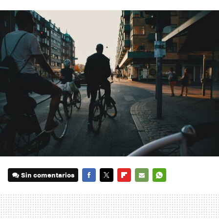
Sin comentarios
FACEBOOK
TWITTER
FLIPBOARD
E-
WHATSAPP
MAIL