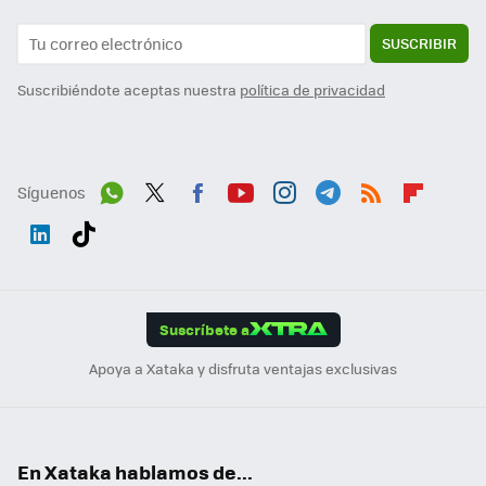
SUSCRIBIR
Suscribiéndote aceptas nuestra
política de privacidad
Síguenos
Wh
Twit
Fac
You
Inst
Tele
RSS
Flip
ats
ter
ebo
tub
agr
gra
boa
Link
Tikt
App
ok
e
am
m
rd
edI
ok
Suscríbete a
n
Apoya a Xataka y disfruta ventajas exclusivas
En Xataka hablamos de...