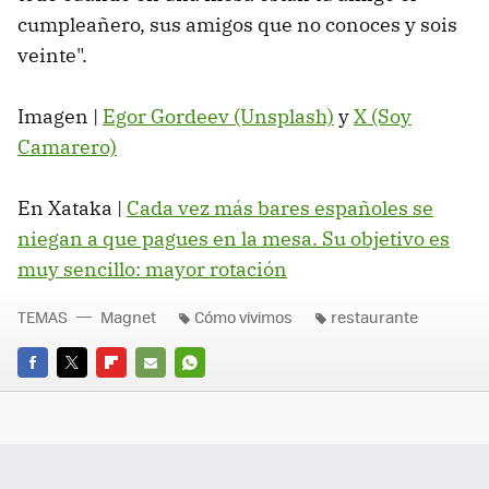
cumpleañero, sus amigos que no conoces y sois
veinte".
Imagen |
Egor Gordeev (Unsplash)
y
X (Soy
Camarero)
En Xataka |
Cada vez más bares españoles se
niegan a que pagues en la mesa. Su objetivo es
muy sencillo: mayor rotación
TEMAS
Magnet
Cómo vivimos
restaurante
FACEBOOK
TWITTER
FLIPBOARD
E-
WHATSAPP
MAIL