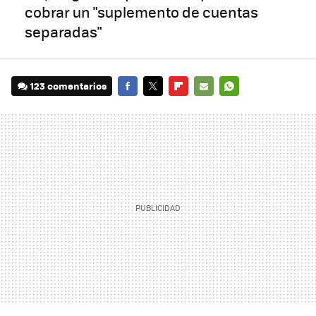
cobrar un "suplemento de cuentas
separadas"
123 comentarios
FACEBOOK
TWITTER
FLIPBOARD
E-
WHATSAPP
MAIL