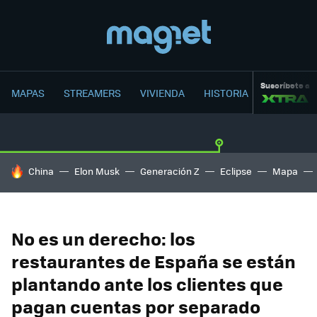
Suscríbete a
MAPAS
STREAMERS
VIVIENDA
HISTORIA
HOY SE HABLA DE
China
Elon Musk
Generación Z
Eclipse
Mapa
No es un derecho: los
restaurantes de España se están
plantando ante los clientes que
pagan cuentas por separado