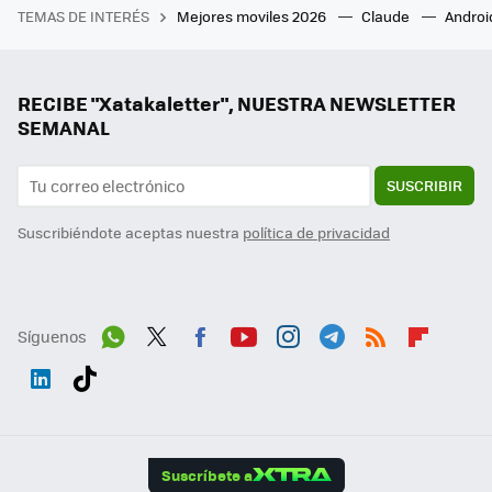
TEMAS DE INTERÉS
Mejores moviles 2026
Claude
Androi
RECIBE "Xatakaletter", NUESTRA NEWSLETTER
SEMANAL
SUSCRIBIR
Suscribiéndote aceptas nuestra
política de privacidad
Síguenos
Wh
Twit
Fac
You
Inst
Tele
RSS
Flip
ats
ter
ebo
tub
agr
gra
boa
Link
Tikt
App
ok
e
am
m
rd
edI
ok
Suscríbete a
n