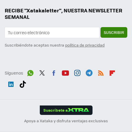
RECIBE "Xatakaletter", NUESTRA NEWSLETTER
SEMANAL
SUSCRIBIR
Suscribiéndote aceptas nuestra
política de privacidad
Síguenos
Wh
Twit
Fac
You
Inst
Tele
RSS
Flip
ats
ter
ebo
tub
agr
gra
boa
Link
Tikt
App
ok
e
am
m
rd
edI
ok
Suscríbete a
n
Apoya a Xataka y disfruta ventajas exclusivas