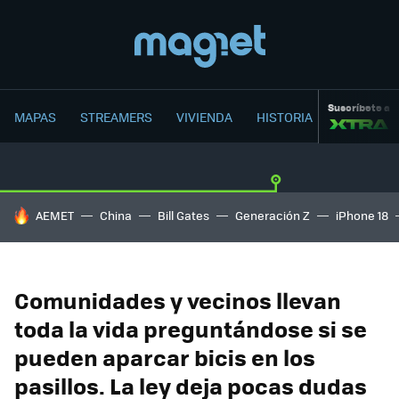
Suscríbete a
MAPAS
STREAMERS
VIVIENDA
HISTORIA
HOY SE HABLA DE
AEMET
China
Bill Gates
Generación Z
iPhone 18
Comunidades y vecinos llevan
toda la vida preguntándose si se
pueden aparcar bicis en los
pasillos. La ley deja pocas dudas