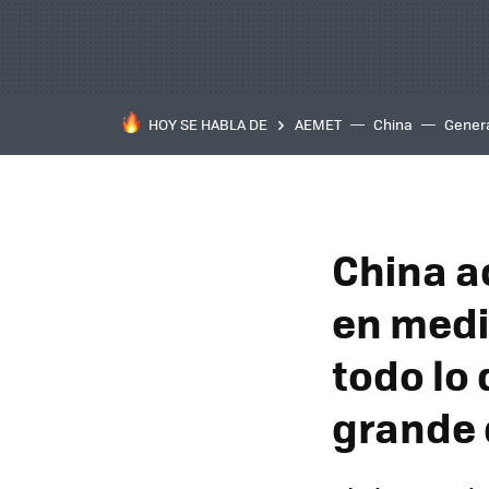
HOY SE HABLA DE
AEMET
China
Gener
China a
en medi
todo lo
grande 