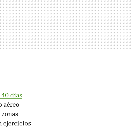
 40 días
o aéreo
o zonas
 ejercicios