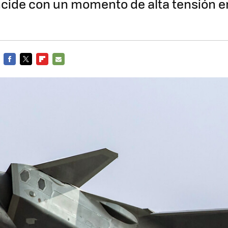
incide con un momento de alta tensión en
FACEBOOK
TWITTER
FLIPBOARD
E-
MAIL