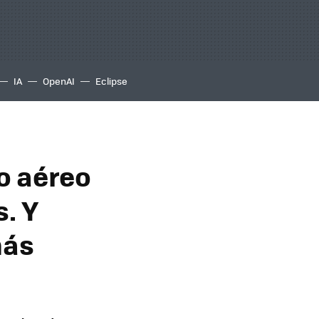
IA
OpenAI
Eclipse
o aéreo
. Y
más