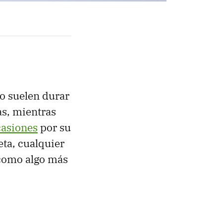
eo suelen durar
as, mientras
casiones
por su
eta, cualquier
 como algo más