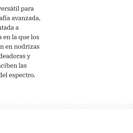
ersátil para
afía avanzada,
ntada a
 en la que los
en en nodrizas
deadoras y
ciben las
del espectro.