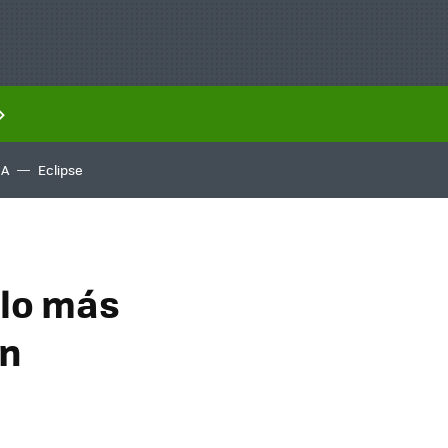
IA
Eclipse
 lo más
ón