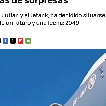
 Jiutian y el Jetank, ha decidido situarse 
e un futuro y una fecha: 2049
FACEBOOK
TWITTER
FLIPBOARD
E-
MAIL