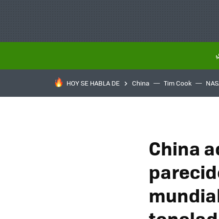
HOY SE HABLA DE
China
Tim Cook
NAS
China a
parecid
mundial
tonelad