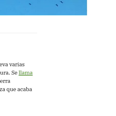
leva varias
tura. Se
llama
uerra
za que acaba