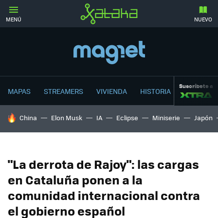
MENÚ
NUEVO
Suscríbete a
MAPAS
STREAMERS
VIVIENDA
HISTORIA
HOY SE HABLA DE
China
Elon Musk
IA
Eclipse
Miniserie
Japón
"La derrota de Rajoy": las cargas
en Cataluña ponen a la
comunidad internacional contra
el gobierno español