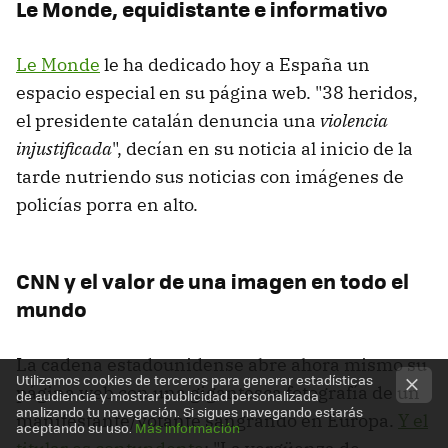
Le Monde, equidistante e informativo
Le Monde
le ha dedicado hoy a España un
espacio especial en su página web. "38 heridos,
el presidente catalán denuncia una
violencia
injustificada
", decían en su noticia al inicio de la
tarde nutriendo sus noticias con imágenes de
policías porra en alto.
CNN y el valor de una imagen en todo el
mundo
La cadena estadounidense abre ahora mismo su
Utilizamos cookies de terceros para generar estadísticas
página web con una gigantesca fotografía de un
de audiencia y mostrar publicidad personalizada
analizando tu navegación. Si sigues navegando estarás
manifestante/votante sangrando en Europa.
Y el
aceptando su uso.
Más información