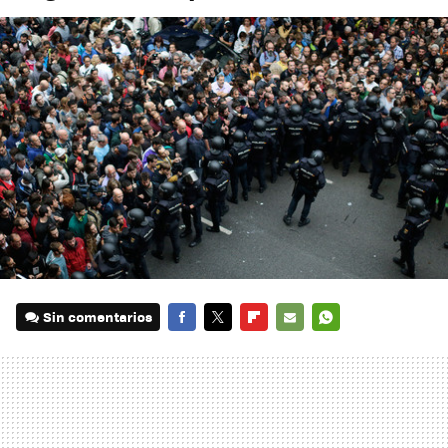
Sin comentarios
FACEBOOK
TWITTER
FLIPBOARD
E-
WHATSAPP
MAIL