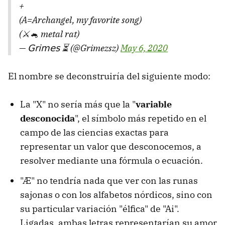
+
(A=Archangel, my favorite song)
(⚔️🐁 metal rat)
— 𝖦𝗋𝗂𝗆𝖾𝗌 ⏳ (@Grimezsz)
May 6, 2020
El nombre se deconstruiría del siguiente modo:
La "X" no sería más que la "
variable
desconocida
", el símbolo más repetido en el
campo de las ciencias exactas para
representar un valor que desconocemos, a
resolver mediante una fórmula o ecuación.
"Æ" no tendría nada que ver con las runas
sajonas o con los alfabetos nórdicos, sino con
su particular variación "élfica" de "Ai".
Ligadas, ambas letras representarían su amor