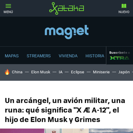
MENÚ
NUEVO
Suscríbete a
MAPAS
STREAMERS
VIVIENDA
HISTORIA
HOY SE HABLA DE
China
Elon Musk
IA
Eclipse
Miniserie
Japón
Un arcángel, un avión militar, una
runa: qué significa "X Æ A-12", el
hijo de Elon Musk y Grimes