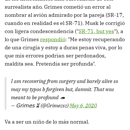
surrealista año. Grimes cometió un error al
nombrar al avión admirado por la pareja (SR-17,
cuando en realidad es el SR-71). Musk le corrigió
con ligera condescendencia ("
SR-71, but yes
"), a
lo que Grimes
respondió
: "Me estoy recuperando
de una cirugía y estoy a duras penas viva, por lo
que mis errores podrían ser perdonados,
maldita sea. Pretendía ser profunda".
I am recovering from surgery and barely alive so
may my typos b forgiven but, damnit. That was
meant to be profound 🦔
— 𝖦𝗋𝗂𝗆𝖾𝗌 ⏳ (@Grimezsz)
May 6, 2020
Va a ser un niño de lo más normal.