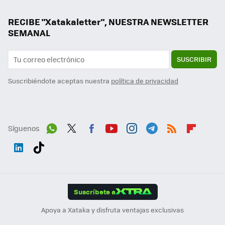
RECIBE "Xatakaletter", NUESTRA NEWSLETTER
SEMANAL
SUSCRIBIR
Suscribiéndote aceptas nuestra
política de privacidad
Síguenos
Wh
Twit
Fac
You
Inst
Tele
RSS
Flip
ats
ter
ebo
tub
agr
gra
boa
Link
Tikt
App
ok
e
am
m
rd
edI
ok
Suscríbete a
n
Apoya a Xataka y disfruta ventajas exclusivas