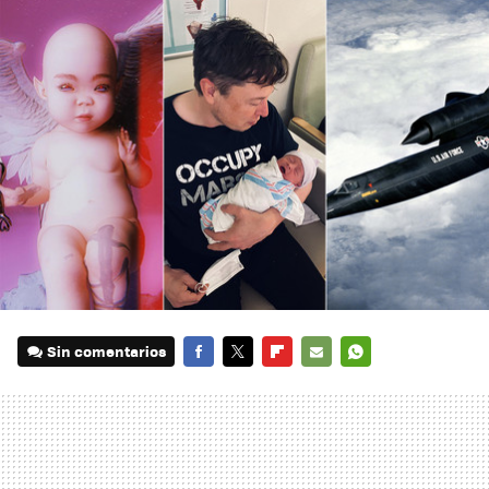
Sin comentarios
FACEBOOK
TWITTER
FLIPBOARD
E-
WHATSAPP
MAIL