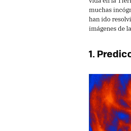
vida en la Tie
muchas incógn
han ido resolv
imágenes de la 
1. Predic