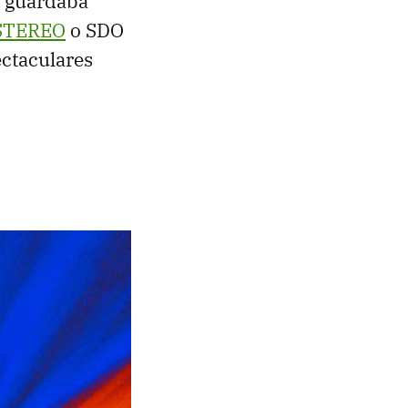
y guardaba
STEREO
o SDO
ectaculares