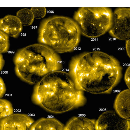
FACEBOOK
TWITTER
FLIPBOARD
E-
MAIL