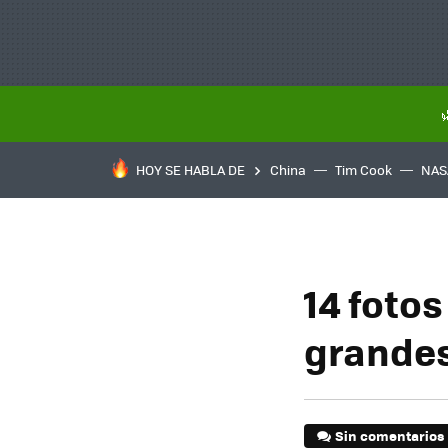
HOY SE HABLA DE
China
Tim Cook
NAS
14 foto
grandes
Sin comentarios