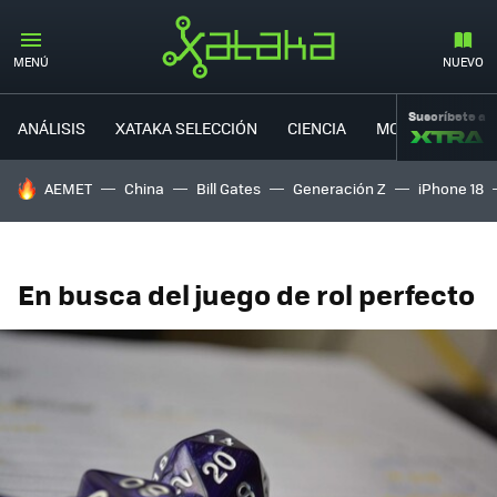
MENÚ
NUEVO
Suscríbete a
ANÁLISIS
XATAKA SELECCIÓN
CIENCIA
MOVILIDAD
HOY SE HABLA DE
AEMET
China
Bill Gates
Generación Z
iPhone 18
En busca del juego de rol perfecto