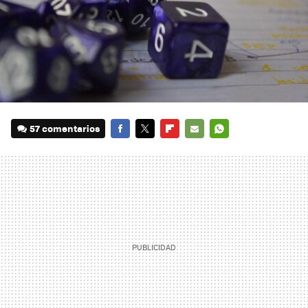
57 comentarios
FACEBOOK
TWITTER
FLIPBOARD
E-
WHATSAPP
MAIL