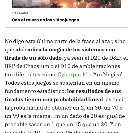
EN XATAKA
Oda al rolazo en los videojuegos
No digo esta última parte de la frase al azar, sino
que
ahí radica la magia de los sistemas con
tirada de un sólo dado
, ya sean el D20 de D&D, el
BRP de Chaosium o el D10 de ambientaciones
tan diferentes como '
Cyberpunk
' o 'Ars Magica'.
Todos estos juegos se sustentan en un mismo
fundamento estadístico:
los resultados de sus
tiradas tienen una probabilidad lineal
; es decir,
la probabilidad de obtener un 2, un 30, un 70 o
un 99 es la misma. En un dado de 20 es igual de
probable sacar un 1 que un 15 que un 20. Y en
un dado de 100, hay un 1% de probabilidades