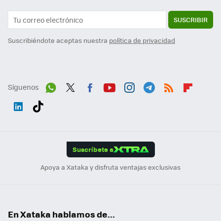
SUSCRIBIR
Suscribiéndote aceptas nuestra
política de privacidad
Síguenos
Wh
Twit
Fac
You
Inst
Tele
RSS
Flip
ats
ter
ebo
tub
agr
gra
boa
Link
Tikt
App
ok
e
am
m
rd
edI
ok
Suscríbete a
n
Apoya a Xataka y disfruta ventajas exclusivas
En Xataka hablamos de...