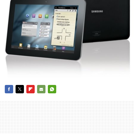
FACEBOOK
TWITTER
FLIPBOARD
E-
WHATSAPP
MAIL