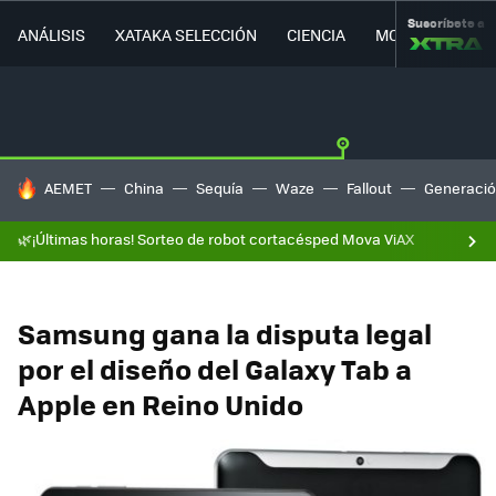
Suscríbete a
ANÁLISIS
XATAKA SELECCIÓN
CIENCIA
MOVILIDAD
HOY SE HABLA DE
AEMET
China
Sequía
Waze
Fallout
Generació
🌿¡Últimas horas! Sorteo de robot cortacésped Mova ViAX
Samsung gana la disputa legal
por el diseño del Galaxy Tab a
Apple en Reino Unido