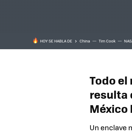
HOY SE HABLA DE
China
Tim Cook
NAS
Todo el
resulta
México 
Un enclave m