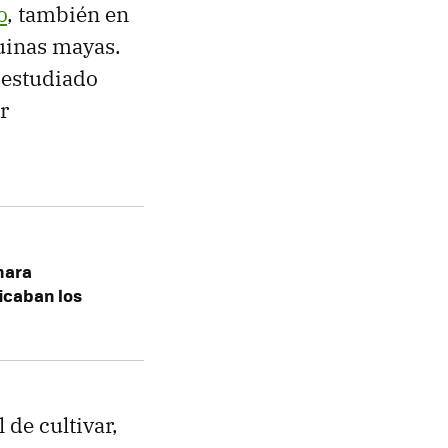
o
, también en
uinas mayas.
 estudiado
r
mara
ficaban los
 de cultivar,