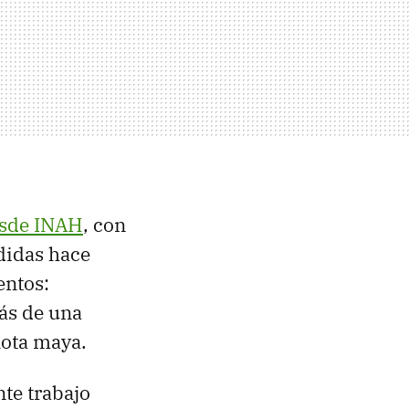
sde INAH
, con
didas hace
entos:
ás de una
lota maya.
nte trabajo