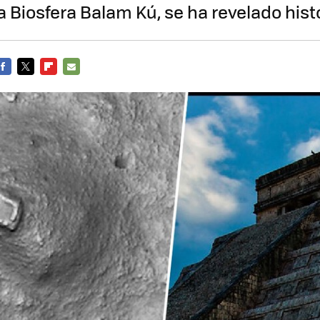
a Biosfera Balam Kú, se ha revelado hist
FACEBOOK
TWITTER
FLIPBOARD
E-
MAIL