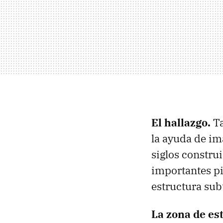
El hallazgo.
Ta
la ayuda de im
siglos constru
importantes p
estructura sub
La zona de es