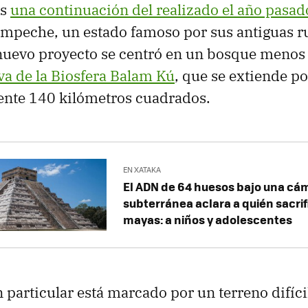
es
una continuación del realizado el año pasad
ampeche, un estado famoso por sus antiguas r
 nuevo proyecto se centró en un bosque menos
va de la Biosfera Balam Kú
, que se extiende po
te 140 kilómetros cuadrados.
EN XATAKA
El ADN de 64 huesos bajo una cá
subterránea aclara a quién sacri
mayas: a niños y adolescentes
 particular está marcado por un terreno difícil