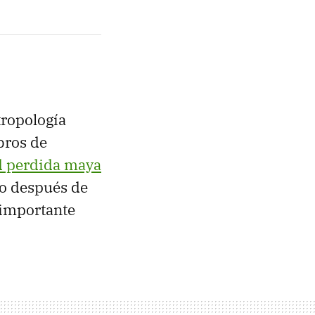
tropología
bros de
d perdida maya
ño después de
 importante