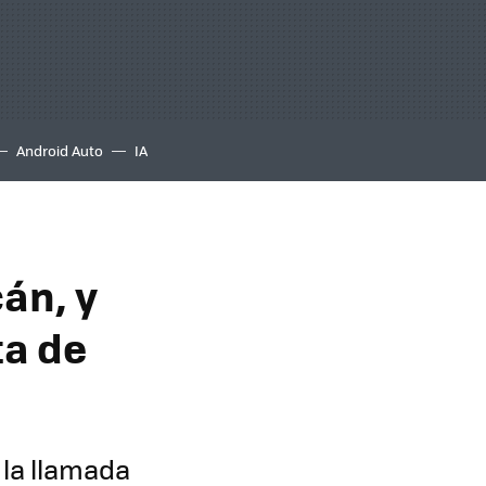
Android Auto
IA
án, y
ta de
 la llamada