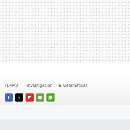
TEMAS
Investigación
Matemáticas
FACEBOOK
TWITTER
FLIPBOARD
E-
WHATSAPP
MAIL