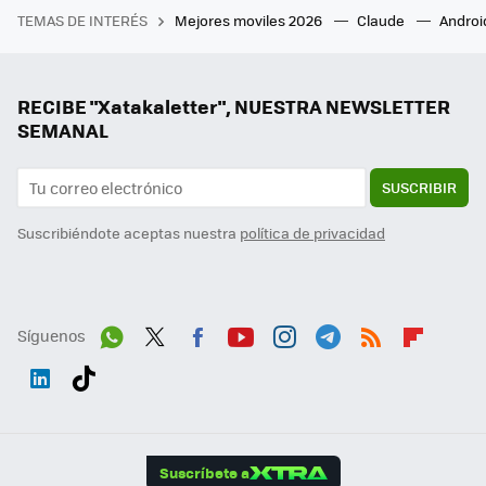
TEMAS DE INTERÉS
Mejores moviles 2026
Claude
Androi
RECIBE "Xatakaletter", NUESTRA NEWSLETTER
SEMANAL
SUSCRIBIR
Suscribiéndote aceptas nuestra
política de privacidad
Síguenos
Wh
Twit
Fac
You
Inst
Tele
RSS
Flip
ats
ter
ebo
tub
agr
gra
boa
Link
Tikt
App
ok
e
am
m
rd
edI
ok
Suscríbete a
n