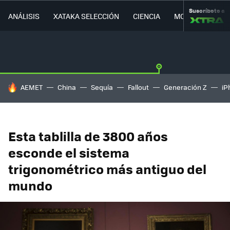
Suscríbete a
ANÁLISIS
XATAKA SELECCIÓN
CIENCIA
MOVILIDAD
HOY SE HABLA DE
AEMET
China
Sequía
Fallout
Generación Z
iP
Esta tablilla de 3800 años
esconde el sistema
trigonométrico más antiguo del
mundo