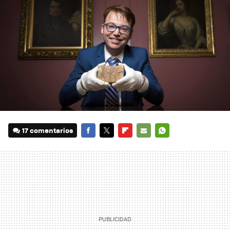
17 comentarios
FACEBOOK
TWITTER
FLIPBOARD
E-
WHATSAPP
MAIL