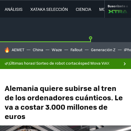
Suscríbete a
ANÁLISIS
XATAKA SELECCIÓN
CIENCIA
MOVILIDAD
HOY SE HABLA DE
AEMET
China
Waze
Fallout
Generación Z
iPh
🌿¡Últimas horas! Sorteo de robot cortacésped Mova ViAX
Alemania quiere subirse al tren
de los ordenadores cuánticos. Le
va a costar 3.000 millones de
euros