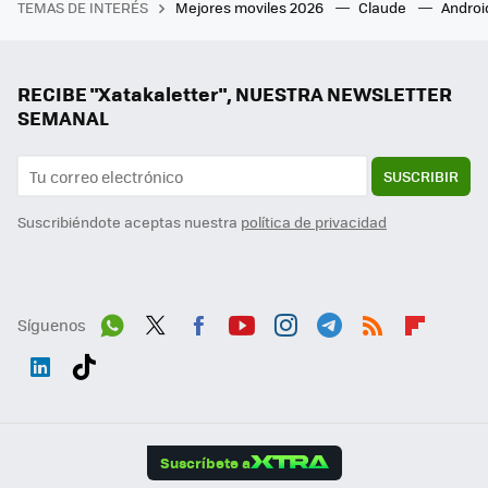
TEMAS DE INTERÉS
Mejores moviles 2026
Claude
Androi
RECIBE "Xatakaletter", NUESTRA NEWSLETTER
SEMANAL
SUSCRIBIR
Suscribiéndote aceptas nuestra
política de privacidad
Síguenos
Wh
Twit
Fac
You
Inst
Tele
RSS
Flip
ats
ter
ebo
tub
agr
gra
boa
Link
Tikt
App
ok
e
am
m
rd
edI
ok
Suscríbete a
n