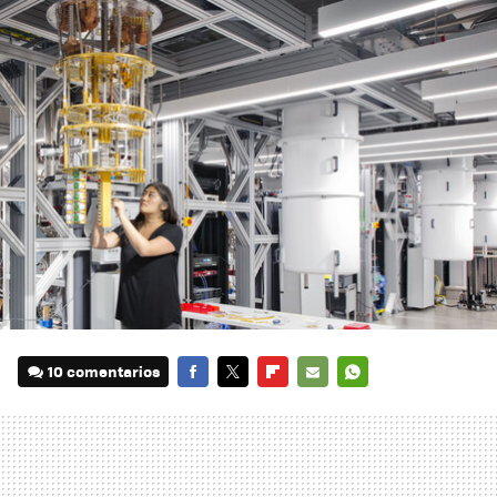
10 comentarios
FACEBOOK
TWITTER
FLIPBOARD
E-
WHATSAPP
MAIL