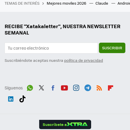
TEMAS DE INTERÉS
Mejores moviles 2026
Claude
Androi
RECIBE "Xatakaletter", NUESTRA NEWSLETTER
SEMANAL
SUSCRIBIR
Suscribiéndote aceptas nuestra
política de privacidad
Síguenos
Wh
Twit
Fac
You
Inst
Tele
RSS
Flip
ats
ter
ebo
tub
agr
gra
boa
Link
Tikt
App
ok
e
am
m
rd
edI
ok
Suscríbete a
n