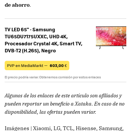
de ahorro
.
TV LED 65" - Samsung
TU65DU7175UXXC, UHD 4K,
Procesador Crystal 4K, Smart TV,
DVB-T2 (H.265), Negro
PVP en MediaMarkt —
603,00
€
El precio podría variar. Obtenemos comisión por estos enlaces
Algunos de los enlaces de este artículo son afiliados y
pueden reportar un beneficio a Xataka. En caso de no
disponibilidad, las ofertas pueden variar.
Imágenes | Xiaomi, LG, TCL, Hisense, Samsung,