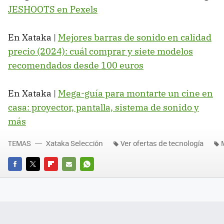
JESHOOTS en Pexels
En Xataka |
Mejores barras de sonido en calidad
precio (2024): cuál comprar y siete modelos
recomendados desde 100 euros
En Xataka |
Mega-guía para montarte un cine en
casa: proyector, pantalla, sistema de sonido y
más
TEMAS
Xataka Selección
Ver ofertas de tecnología
FACEBOOK
TWITTER
FLIPBOARD
E-
WHATSAPP
MAIL