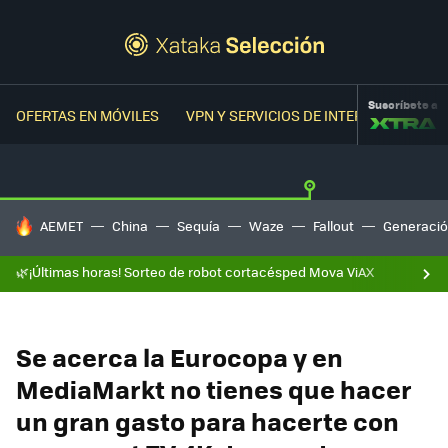
Suscríbete a
OFERTAS EN MÓVILES
VPN Y SERVICIOS DE INTERNET
OFER
HOY SE HABLA DE
AEMET
China
Sequía
Waze
Fallout
Generació
🌿¡Últimas horas! Sorteo de robot cortacésped Mova ViAX
Se acerca la Eurocopa y en
MediaMarkt no tienes que hacer
un gran gasto para hacerte con