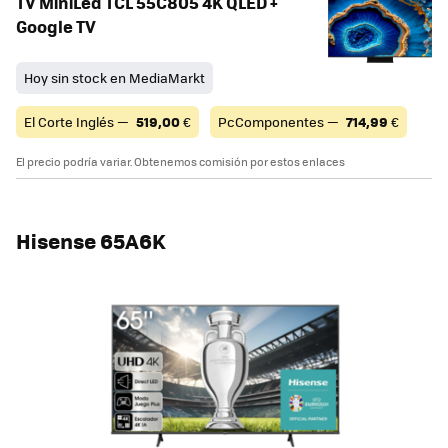
TV MiniLed TCL 55C805 4K QLED +
Google TV
Hoy sin stock en MediaMarkt
El Corte Inglés —
519,00
€
PcComponentes —
714,99
€
El precio podría variar. Obtenemos comisión por estos enlaces
Hisense 65A6K