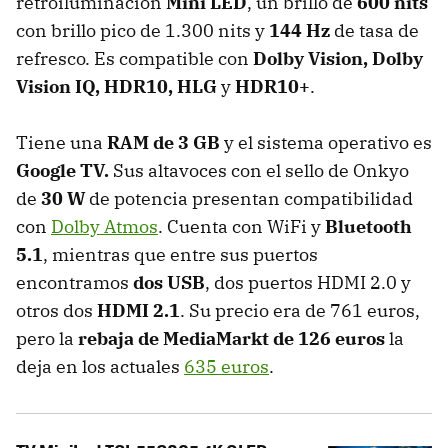
retroiluminación
Mini LED
, un brillo de
600 nits
con brillo pico de 1.300 nits y
144 Hz
de tasa de
refresco. Es compatible con
Dolby Vision, Dolby
Vision IQ, HDR10, HLG
y
HDR10+
.
Tiene una
RAM de 3 GB
y el sistema operativo es
Google TV.
Sus altavoces con el sello de Onkyo
de
30 W
de potencia presentan compatibilidad
con
Dolby Atmos
. Cuenta con WiFi y
Bluetooth
5.1
, mientras que entre sus puertos
encontramos
dos USB
, dos puertos HDMI 2.0 y
otros dos
HDMI 2.1
. Su precio era de 761 euros,
pero la
rebaja de MediaMarkt de 126 euros
la
deja en los actuales
635 euros
.