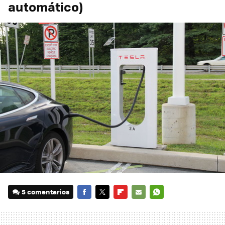
automático)
5 comentarios
FACEBOOK
TWITTER
FLIPBOARD
E-
WHATSAPP
MAIL