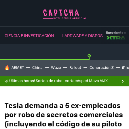
Suscríbete a
CIENCIA E INVESTIGACIÓN
HARDWARE Y DISPOSITIVOS
NE
HOY SE HABLA DE
AEMET
China
Waze
Fallout
Generación Z
iPh
🌿¡Últimas horas! Sorteo de robot cortacésped Mova ViAX
Tesla demanda a 5 ex-empleados
por robo de secretos comerciales
(incluyendo el código de su piloto