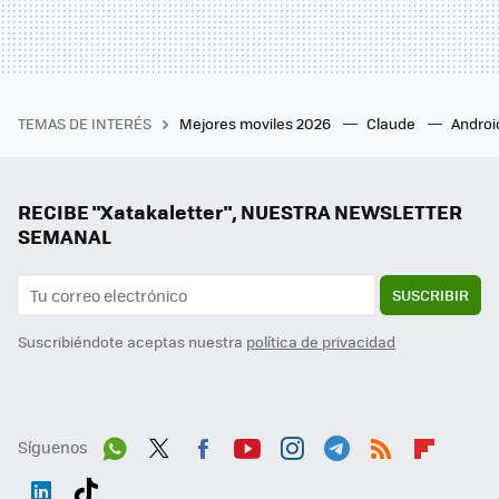
TEMAS DE INTERÉS
Mejores moviles 2026
Claude
Androi
RECIBE "Xatakaletter", NUESTRA NEWSLETTER
SEMANAL
SUSCRIBIR
Suscribiéndote aceptas nuestra
política de privacidad
Síguenos
Wh
Twit
Fac
You
Inst
Tele
RSS
Flip