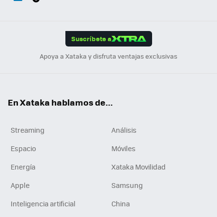
ats
ter
ebo
tub
agr
gra
boa
Link
Tikt
App
ok
e
am
m
rd
edI
ok
Suscríbete a
n
Apoya a Xataka y disfruta ventajas exclusivas
En Xataka hablamos de...
Streaming
Análisis
Espacio
Móviles
Energía
Xataka Movilidad
Apple
Samsung
Inteligencia artificial
China