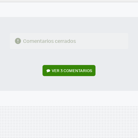
FACEBOOK
TWITTER
FLIPBOARD
E-
WHATSAPP
MAIL
Comentarios cerrados
VER
3 COMENTARIOS