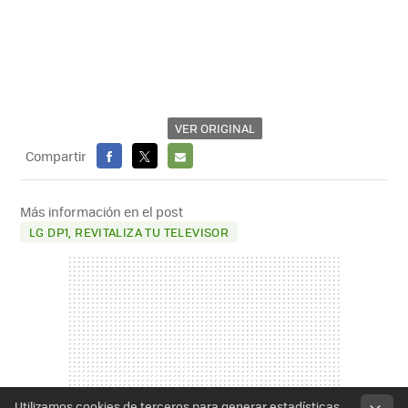
VER ORIGINAL
Compartir
FACEBOOK
X
E-
MAIL
Más información en el post
LG DP1, REVITALIZA TU TELEVISOR
Utilizamos cookies de terceros para generar estadísticas