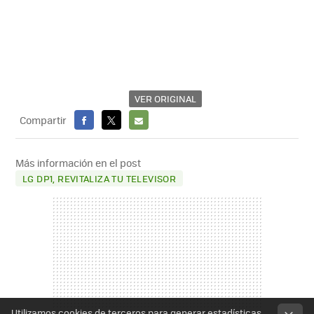
VER ORIGINAL
Compartir
FACEBOOK
X
E-
MAIL
Más información en el post
LG DP1, REVITALIZA TU TELEVISOR
Utilizamos cookies de terceros para generar estadísticas