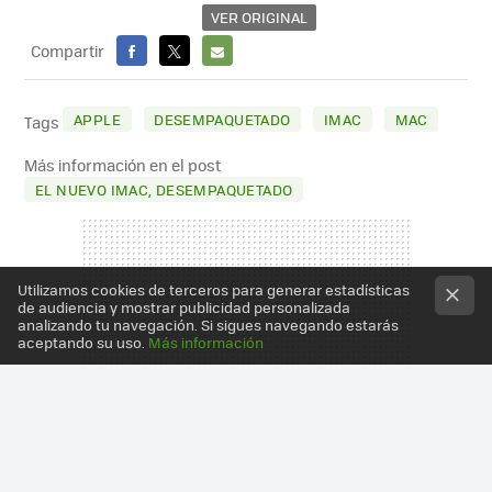
VER ORIGINAL
Compartir
FACEBOOK
X
E-
MAIL
APPLE
DESEMPAQUETADO
IMAC
MAC
Tags
Más información en el post
EL NUEVO IMAC, DESEMPAQUETADO
Utilizamos cookies de terceros para generar estadísticas
de audiencia y mostrar publicidad personalizada
analizando tu navegación. Si sigues navegando estarás
aceptando su uso.
Más información