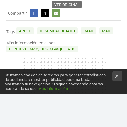
VER ORIGINAL
Compartir
FACEBOOK
X
E-
MAIL
APPLE
DESEMPAQUETADO
IMAC
MAC
Tags
Más información en el post
EL NUEVO IMAC, DESEMPAQUETADO
Utilizamos cookies de terceros para generar estadísticas
de audiencia y mostrar publicidad personalizada
analizando tu navegación. Si sigues navegando estarás
aceptando su uso.
Más información