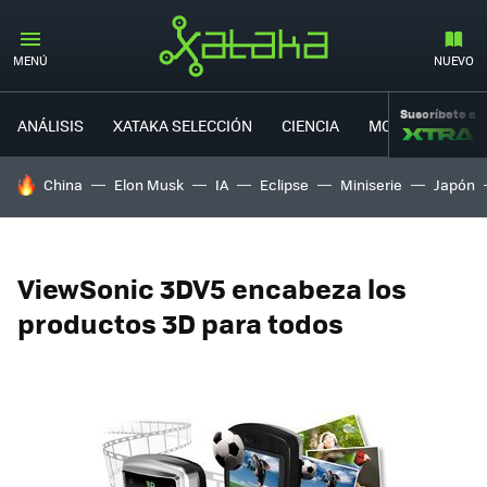
MENÚ
NUEVO
Suscríbete a
ANÁLISIS
XATAKA SELECCIÓN
CIENCIA
MOVILIDAD
HOY SE HABLA DE
China
Elon Musk
IA
Eclipse
Miniserie
Japón
ViewSonic 3DV5 encabeza los
productos 3D para todos