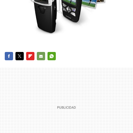
FACEBOOK
TWITTER
FLIPBOARD
E-
WHATSAPP
MAIL