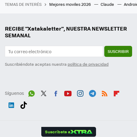
TEMAS DE INTERÉS
Mejores moviles 2026
Claude
Androi
RECIBE "Xatakaletter", NUESTRA NEWSLETTER
SEMANAL
SUSCRIBIR
Suscribiéndote aceptas nuestra
política de privacidad
Síguenos
Wh
Twit
Fac
You
Inst
Tele
RSS
Flip
ats
ter
ebo
tub
agr
gra
boa
Link
Tikt
App
ok
e
am
m
rd
edI
ok
Suscríbete a
n