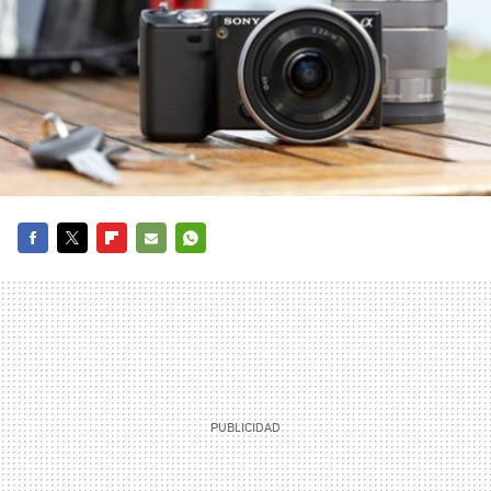
FACEBOOK
TWITTER
FLIPBOARD
E-
WHATSAPP
MAIL