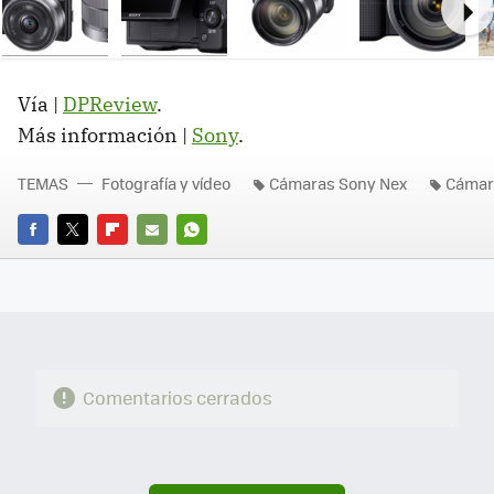
Ne
Vía |
DPReview
.
Más información |
Sony
.
TEMAS
Fotografía y vídeo
Cámaras Sony Nex
Cámara
FACEBOOK
TWITTER
FLIPBOARD
E-
WHATSAPP
MAIL
Comentarios cerrados