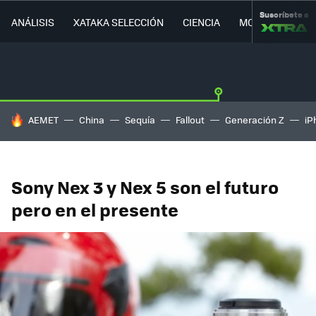
Suscríbete a
ANÁLISIS
XATAKA SELECCIÓN
CIENCIA
MOVILIDAD
HOY SE HABLA DE
AEMET
China
Sequía
Fallout
Generación Z
iP
Sony Nex 3 y Nex 5 son el futuro
pero en el presente