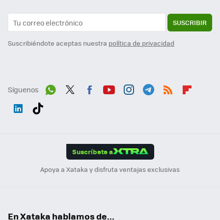
SUSCRIBIR
Suscribiéndote aceptas nuestra
política de privacidad
Síguenos
Wh
Twit
Fac
You
Inst
Tele
RSS
Flip
ats
ter
ebo
tub
agr
gra
boa
Link
Tikt
App
ok
e
am
m
rd
edI
ok
Suscríbete a
n
Apoya a Xataka y disfruta ventajas exclusivas
En Xataka hablamos de...