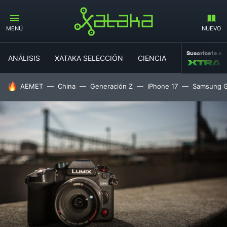
MENÚ
NUEVO
Suscríbete a
ANÁLISIS
XATAKA SELECCIÓN
CIENCIA
MOVILIDAD
HOY SE HABLA DE
AEMET
China
Generación Z
iPhone 17
Samsung G