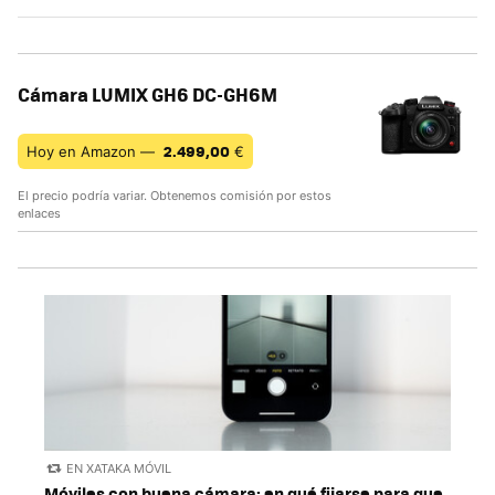
Cámara LUMIX GH6 DC-GH6M
2.499,00
Hoy en Amazon —
€
El precio podría variar. Obtenemos comisión por estos
enlaces
EN XATAKA MÓVIL
Móviles con buena cámara: en qué fijarse para que