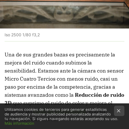
Iso 2500 1/80 f3,2
Una de sus grandes bazas es precisamente la
mejora del ruido cuando subimos la
sensibilidad. Estamos ante la cámara con sensor
Micro Cuatro Tercios con menos ruido, casi un
paso por encima de la competencia, gracias a
sistemas avanzados como la
Reducción de ruido
2D
que suprime el ruido de color y mejora el
Utilizamos cookies de terceros para generar estadísticas
aspecto del
ruido de luminosidad
, el gran
de audiencia y mostrar publicidad personalizada analizando
quebradero de cabeza.
tu navegación. Si sigues navegando estarás aceptando su uso.
Más información