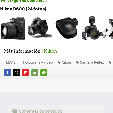
Ver galería completa »
Nikon D600 (24 fotos)
Ne
Más información |
Nikon
.
TEMAS
Fotografía y vídeo
Nikon
Cámara Réflex
FACEBOOK
TWITTER
FLIPBOARD
E-
WHATSAPP
MAIL
Comentarios cerrados