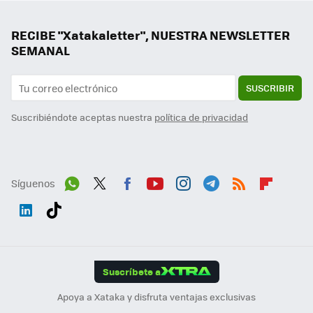
RECIBE "Xatakaletter", NUESTRA NEWSLETTER
SEMANAL
SUSCRIBIR
Suscribiéndote aceptas nuestra
política de privacidad
Síguenos
Wh
Twit
Fac
You
Inst
Tele
RSS
Flip
ats
ter
ebo
tub
agr
gra
boa
Link
Tikt
App
ok
e
am
m
rd
edI
ok
Suscríbete a
n
Apoya a Xataka y disfruta ventajas exclusivas