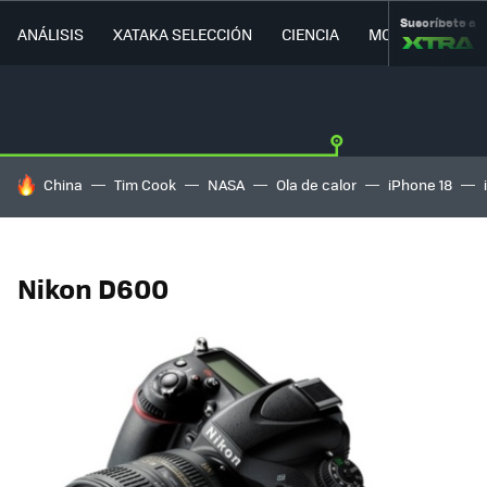
Suscríbete a
ANÁLISIS
XATAKA SELECCIÓN
CIENCIA
MOVILIDAD
HOY SE HABLA DE
China
Tim Cook
NASA
Ola de calor
iPhone 18
Nikon D600