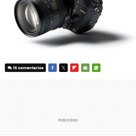
15 comentarios
FACEBOOK
TWITTER
FLIPBOARD
E-
WHATSAPP
MAIL