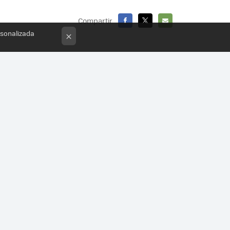
Compartir
rsonalizada
FACEBOOK
X
E-
×
MAIL