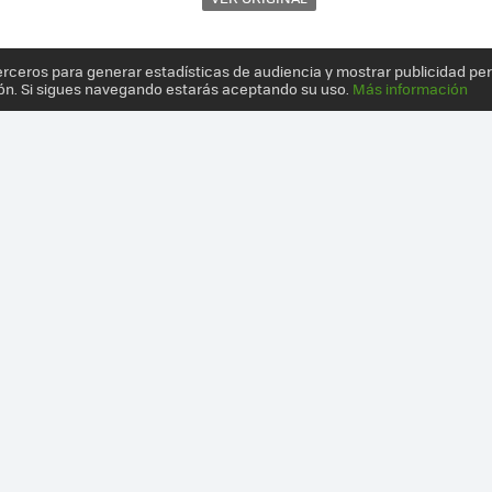
erceros para generar estadísticas de audiencia y mostrar publicidad pe
ón. Si sigues navegando estarás aceptando su uso.
Más información