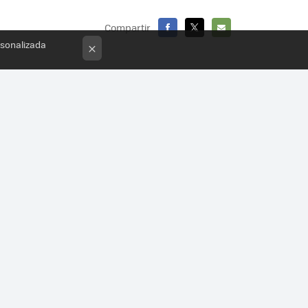
Compartir
rsonalizada
FACEBOOK
X
E-
×
MAIL