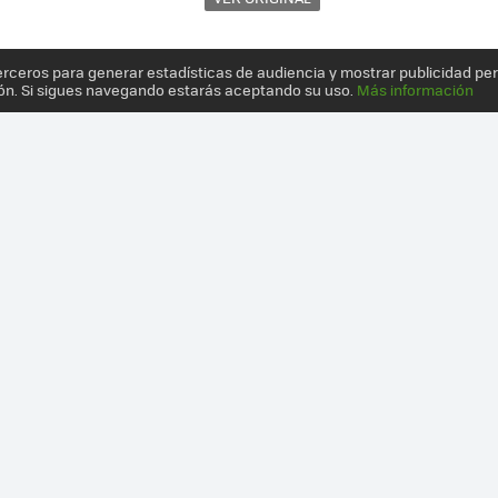
erceros para generar estadísticas de audiencia y mostrar publicidad pe
ón. Si sigues navegando estarás aceptando su uso.
Más información