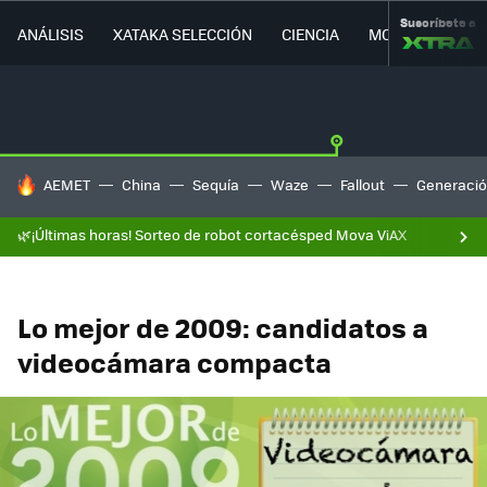
Suscríbete a
ANÁLISIS
XATAKA SELECCIÓN
CIENCIA
MOVILIDAD
HOY SE HABLA DE
AEMET
China
Sequía
Waze
Fallout
Generació
🌿¡Últimas horas! Sorteo de robot cortacésped Mova ViAX
Lo mejor de 2009: candidatos a
videocámara compacta