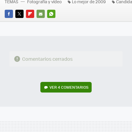
TEMAS
Fotografía y vídeo
Lo mejor de 2009
Candida
FACEBOOK
TWITTER
FLIPBOARD
E-
WHATSAPP
MAIL
Comentarios cerrados
VER
4 COMENTARIOS