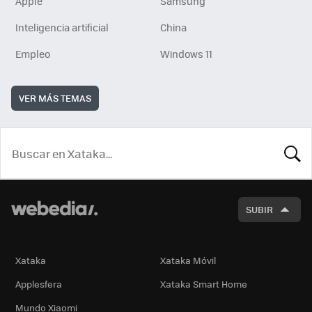
Apple
Samsung
Inteligencia artificial
China
Empleo
Windows 11
VER MÁS TEMAS
BUSCA
SUBIR
Xataka
Xataka Móvil
Applesfera
Xataka Smart Home
Mundo Xiaomi