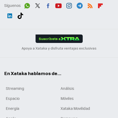
Síguenos
Wh
Twit
Fac
You
Inst
Tele
RSS
Flip
ats
ter
ebo
tub
agr
gra
boa
Link
Tikt
App
ok
e
am
m
rd
edI
ok
Suscríbete a
n
Apoya a Xataka y disfruta ventajas exclusivas
En Xataka hablamos de...
Streaming
Análisis
Espacio
Móviles
Energía
Xataka Movilidad