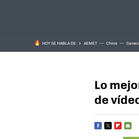
HOY SE HABLA DE
AEMET
China
Gener
Lo mejo
de víde
FACEBOOK
TWITTER
FLIPBOARD
E-