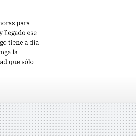
horas para
y llegado ese
o tiene a día
enga la
dad que sólo
.