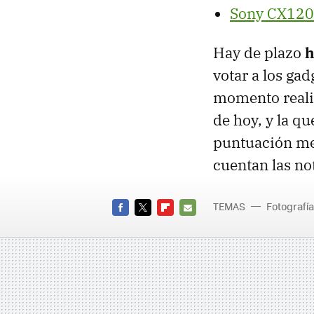
Sony CX120
Hay de plazo
h
votar a los gad
momento realiz
de hoy, y la qu
puntuación med
cuentan las no
TEMAS
Fotografía
FACEBOOK
TWITTER
FLIPBOARD
E-
MAIL