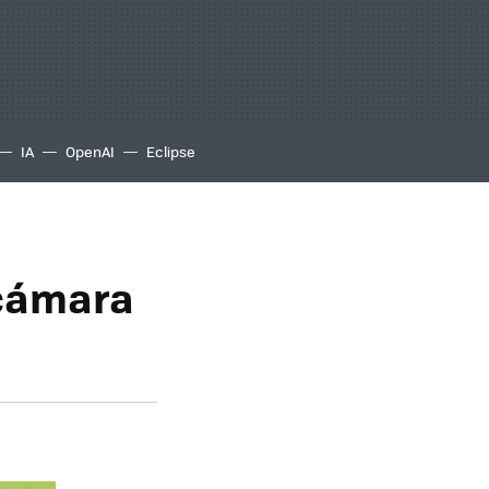
IA
OpenAI
Eclipse
 cámara