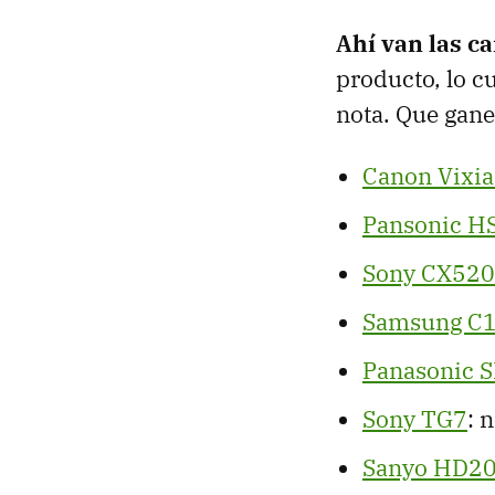
Ahí van las c
producto, lo cu
nota. Que gane
Canon Vixi
Pansonic H
Sony CX520
Samsung C
Panasonic 
Sony TG7
: 
Sanyo HD2