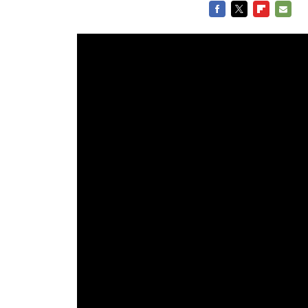
FACEBOOK
TWITTER
FLIPBOARD
E-
MAIL