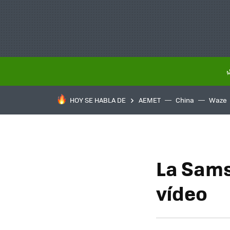
HOY SE HABLA DE
AEMET
China
Waze
La Samsu
vídeo