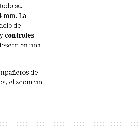
todo su
24 mm. La
delo de
 y
controles
desean en una
ompañeros de
os, el zoom un