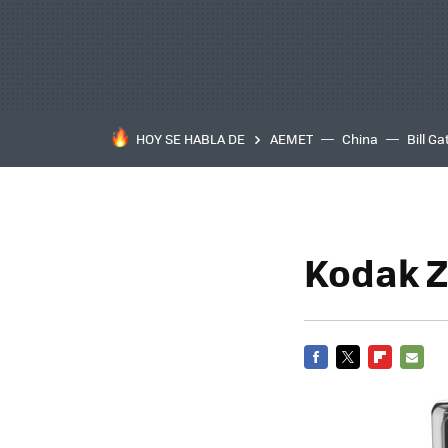
HOY SE HABLA DE
AEMET
China
Bill Ga
Kodak Z
FACEBOOK
TWITTER
FLIPBOARD
E-
MAIL