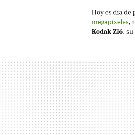
Hoy es día de 
megapíxeles
, 
Kodak Zi6
, su