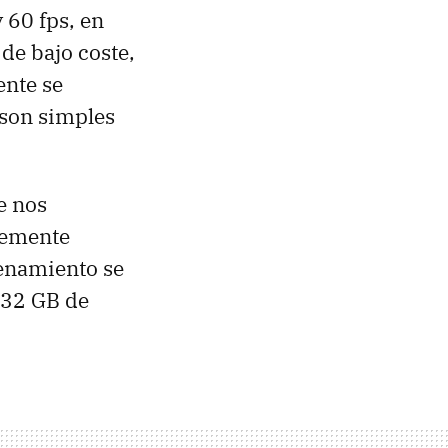
 60 fps, en
de bajo coste,
ente se
 son simples
e nos
lemente
cenamiento se
 32 GB de