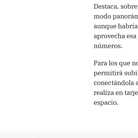
Destaca, sobre
modo panorámic
aunque habría 
aprovecha esa 
números.
Para los que n
permitirá subi
conectándola a
realiza en tar
espacio.