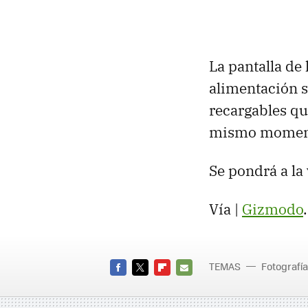
La pantalla de 
alimentación s
recargables qu
mismo momento
Se pondrá a la
Vía |
Gizmodo
.
TEMAS
Fotografía
FACEBOOK
TWITTER
FLIPBOARD
E-
MAIL