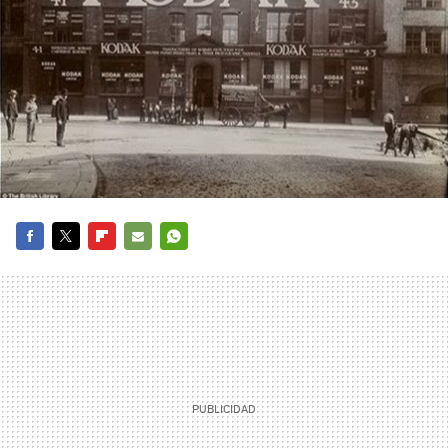
FACEBOOK
TWITTER
FLIPBOARD
E-
WHATSAPP
MAIL