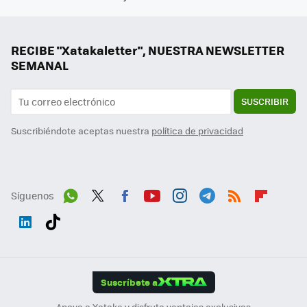
RECIBE "Xatakaletter", NUESTRA NEWSLETTER
SEMANAL
SUSCRIBIR
Suscribiéndote aceptas nuestra
política de privacidad
Síguenos
Wh
Twit
Fac
You
Inst
Tele
RSS
Flip
ats
ter
ebo
tub
agr
gra
boa
Link
Tikt
App
ok
e
am
m
rd
edI
ok
Suscríbete a
n
Apoya a Xataka y disfruta ventajas exclusivas