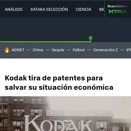
Suscríbete a
ANÁLISIS
XATAKA SELECCIÓN
CIENCIA
MOVILIDAD
HOY SE HABLA DE
AEMET
China
Sequía
Fallout
Generación Z
iP
Kodak tira de patentes para
salvar su situación económica