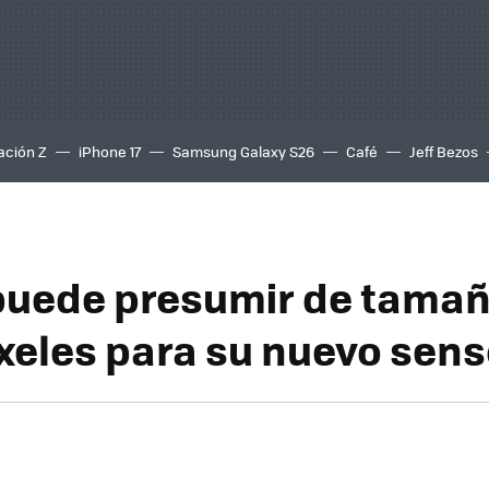
ación Z
iPhone 17
Samsung Galaxy S26
Café
Jeff Bezos
uede presumir de tamañ
eles para su nuevo sens