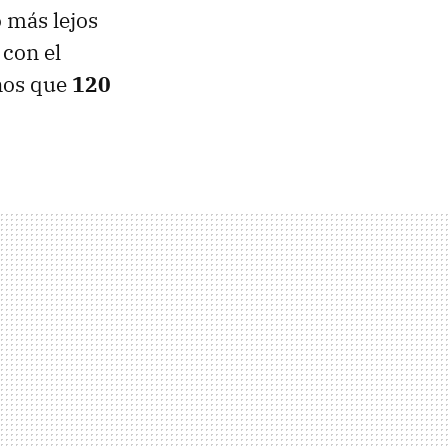
o más lejos
 con el
nos que
120