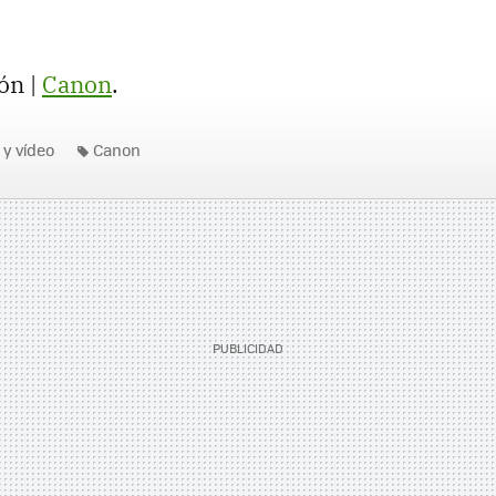
ón |
Canon
.
 y vídeo
Canon