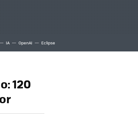
IA
OpenAI
Eclipse
o: 120
or