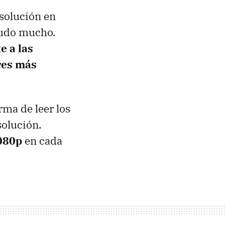
esolución en
 dudo mucho.
e a las
res más
rma de leer los
solución.
1080p
en cada