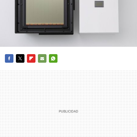
FACEBOOK
TWITTER
FLIPBOARD
E-
WHATSAPP
MAIL