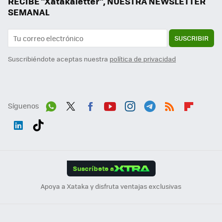
RECIBE "Xatakaletter", NUESTRA NEWSLETTER
SEMANAL
SUSCRIBIR
Suscribiéndote aceptas nuestra
política de privacidad
Síguenos
Wh
Twit
Fac
You
Inst
Tele
RSS
Flip
ats
ter
ebo
tub
agr
gra
boa
Link
Tikt
App
ok
e
am
m
rd
edI
ok
Suscríbete a
n
Apoya a Xataka y disfruta ventajas exclusivas