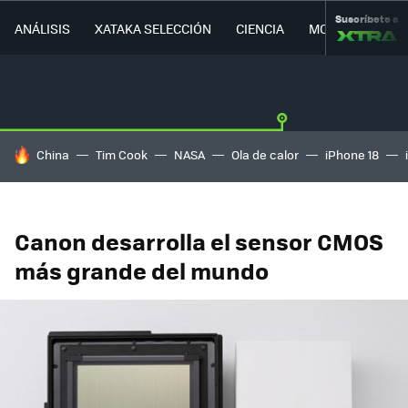
Suscríbete a
ANÁLISIS
XATAKA SELECCIÓN
CIENCIA
MOVILIDAD
HOY SE HABLA DE
China
Tim Cook
NASA
Ola de calor
iPhone 18
Canon desarrolla el sensor CMOS
más grande del mundo