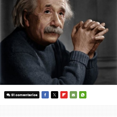
51 comentarios
FACEBOOK
TWITTER
FLIPBOARD
E-
WHATSAPP
MAIL