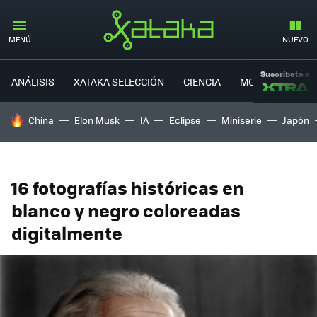
MENÚ
NUEVO
Suscríbete a
ANÁLISIS
XATAKA SELECCIÓN
CIENCIA
MOVILIDAD
HOY SE HABLA DE
China
Elon Musk
IA
Eclipse
Miniserie
Japón
16 fotografías históricas en
blanco y negro coloreadas
digitalmente