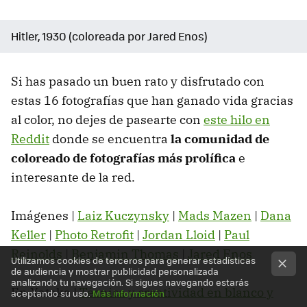
Hitler, 1930 (coloreada por Jared Enos)
Si has pasado un buen rato y disfrutado con
estas 16 fotografías que han ganado vida gracias
al color, no dejes de pasearte con
este hilo en
Reddit
donde se encuentra
la comunidad de
coloreado de fotografías más prolífica
e
interesante de la red.
Imágenes |
Laiz Kuczynsky
|
Mads Mazen
|
Dana
Keller
|
Photo Retrofit
|
Jordan Lloid
|
Paul
Reinolds
|
Benjamin Thomas
|
Jared Enos
Utilizamos cookies de terceros para generar estadísticas
de audiencia y mostrar publicidad personalizada
analizando tu navegación. Si sigues navegando estarás
En Xataka |
Técnica y creatividad en blanco y
aceptando su uso.
Más información