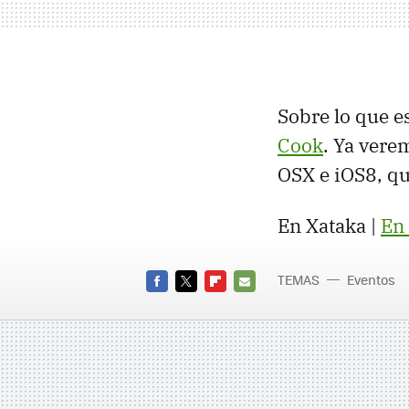
Sobre lo que 
Cook
. Ya vere
OSX e iOS8, q
En Xataka |
En
TEMAS
Eventos
FACEBOOK
TWITTER
FLIPBOARD
E-
MAIL