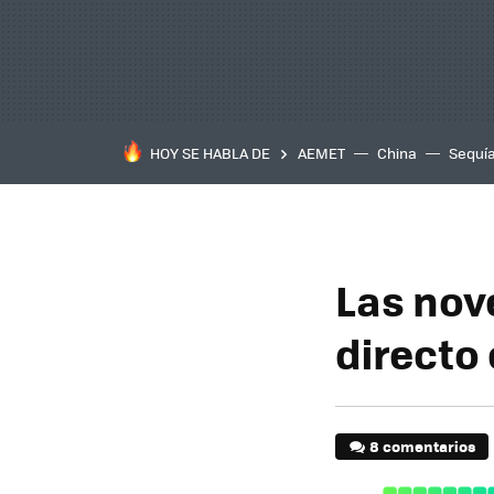
HOY SE HABLA DE
AEMET
China
Sequí
Las nov
directo
8 comentarios