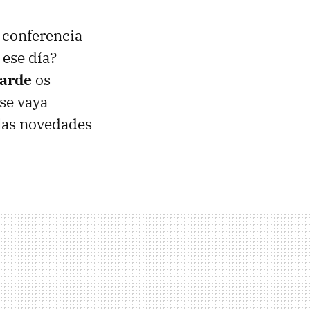
y conferencia
 ese día?
tarde
os
se vaya
las novedades