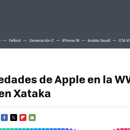
a
Fallout
Generación Z
iPhone 18
Arabia Saudí
GTA VI
edades de Apple en la W
 en Xataka
FACEBOOK
TWITTER
FLIPBOARD
E-