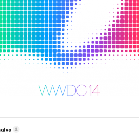
MAIL
nalva