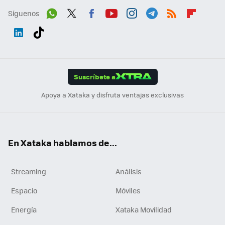
Síguenos
Wh
Twit
Fac
You
Inst
Tele
RSS
Flip
ats
ter
ebo
tub
agr
gra
boa
Link
Tikt
App
ok
e
am
m
rd
edI
ok
Suscríbete a
n
Apoya a Xataka y disfruta ventajas exclusivas
En Xataka hablamos de...
Streaming
Análisis
Espacio
Móviles
Energía
Xataka Movilidad