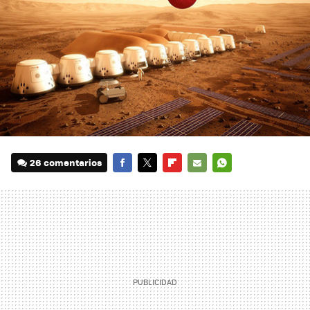
26 comentarios
FACEBOOK
TWITTER
FLIPBOARD
E-
WHATSAPP
MAIL