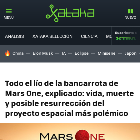
MENÚ
NUEVO
Suscríbete a
ANÁLISIS
XATAKA SELECCIÓN
CIENCIA
MOVILIDAD
HOY SE HABLA DE
China
Elon Musk
IA
Eclipse
Miniserie
Japón
Todo el lío de la bancarrota de
Mars One, explicado: vida, muerte
y posible resurrección del
proyecto espacial más polémico