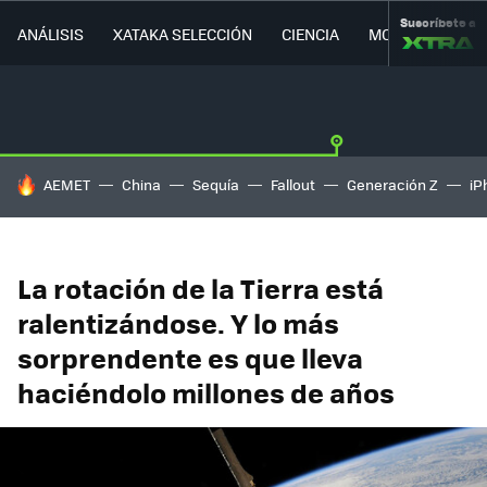
Suscríbete a
ANÁLISIS
XATAKA SELECCIÓN
CIENCIA
MOVILIDAD
HOY SE HABLA DE
AEMET
China
Sequía
Fallout
Generación Z
iP
La rotación de la Tierra está
ralentizándose. Y lo más
sorprendente es que lleva
haciéndolo millones de años