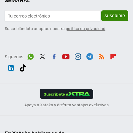
SEMANAL
SUSCRIBIR
Suscribiéndote aceptas nuestra
política de privacidad
Síguenos
Wh
Twit
Fac
You
Inst
Tele
RSS
Flip
ats
ter
ebo
tub
agr
gra
boa
Link
Tikt
App
ok
e
am
m
rd
edI
ok
Suscríbete a
n
Apoya a Xataka y disfruta ventajas exclusivas
En Xataka hablamos de...