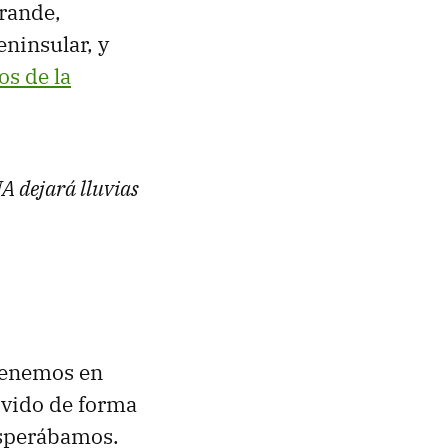
rande,
eninsular, y
os de la
A dejará lluvias
tenemos en
lovido de forma
esperábamos.