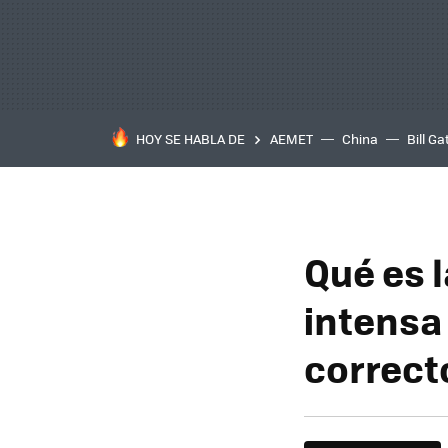
HOY SE HABLA DE
AEMET
China
Bill Ga
Qué es l
intensa
correct