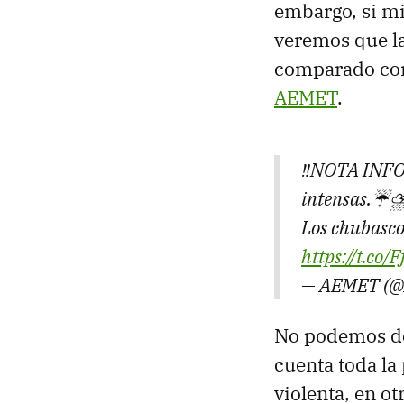
embargo, si m
veremos que la 
comparado con 
AEMET
.
‼️NOTA INFOR
intensas.☔️⛈
Los chubasco
https://t.c
— AEMET (
No podemos de
cuenta toda la 
violenta, en o