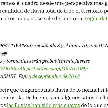
iramos el cuadro desde una perspectiva más g
cantidad de lluvia total de todo el territorio p
otros años, no se sale de la norma,
según dat
MATIVA‼️Entre el sábado 8 y el lunes 10, una DAN
️🌧️
s y tormentas serán probablemente fuertes
o/Ff7OUR6uA3
pic.twitter.com/qMfnAJvOMn
@AEMET_Esp)
6 de septiembre de 2018
cir que tengamos más lluvia de lo normal si 
península. De hecho, si en algunos sitios ha l
tros
las lluvias han sido más suaves
de lo que 