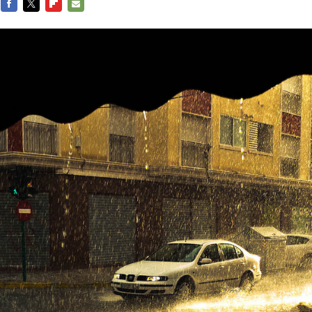
FACEBOOK
TWITTER
FLIPBOARD
E-
MAIL