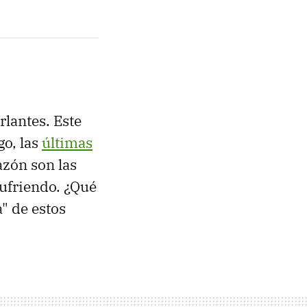
rlantes. Este
go, las
últimas
razón son las
sufriendo. ¿Qué
a" de estos