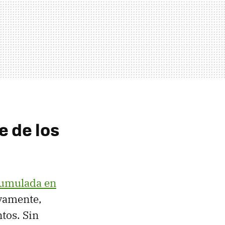
 de los
acumulada en
ivamente,
tos. Sin