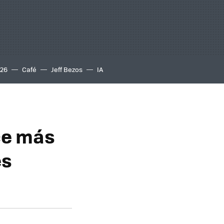
S26
Café
Jeff Bezos
IA
ece más
es