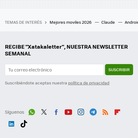
TEMAS DE INTERÉS
Mejores moviles 2026
Claude
Androi
RECIBE "Xatakaletter", NUESTRA NEWSLETTER
SEMANAL
SUSCRIBIR
Suscribiéndote aceptas nuestra
política de privacidad
Síguenos
Wh
Twit
Fac
You
Inst
Tele
RSS
Flip
ats
ter
ebo
tub
agr
gra
boa
Link
Tikt