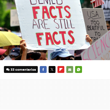
33 comentarios
FACEBOOK
TWITTER
FLIPBOARD
E-
WHATSAPP
MAIL