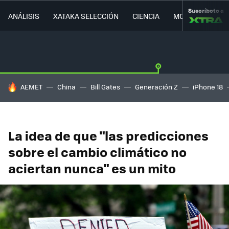
Suscríbete a
ANÁLISIS
XATAKA SELECCIÓN
CIENCIA
MOVILIDAD
HOY SE HABLA DE
AEMET
China
Bill Gates
Generación Z
iPhone 18
La idea de que "las predicciones
sobre el cambio climático no
aciertan nunca" es un mito