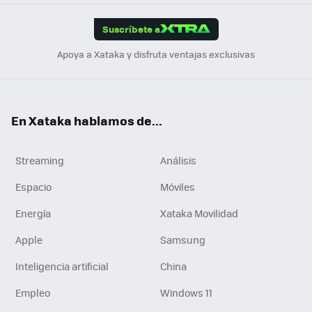
App
ok
e
am
m
rd
edI
ok
Suscríbete a
n
Apoya a Xataka y disfruta ventajas exclusivas
En Xataka hablamos de...
Streaming
Análisis
Espacio
Móviles
Energía
Xataka Movilidad
Apple
Samsung
Inteligencia artificial
China
Empleo
Windows 11