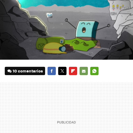
10 comentarios
FACEBOOK
TWITTER
FLIPBOARD
E-
WHATSAPP
MAIL