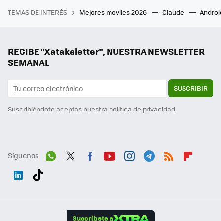
TEMAS DE INTERÉS
Mejores moviles 2026
Claude
Androi
RECIBE "Xatakaletter", NUESTRA NEWSLETTER
SEMANAL
SUSCRIBIR
Suscribiéndote aceptas nuestra
política de privacidad
Síguenos
Wh
Twit
Fac
You
Inst
Tele
RSS
Flip
ats
ter
ebo
tub
agr
gra
boa
Link
Tikt
App
ok
e
am
m
rd
edI
ok
Suscríbete a
n