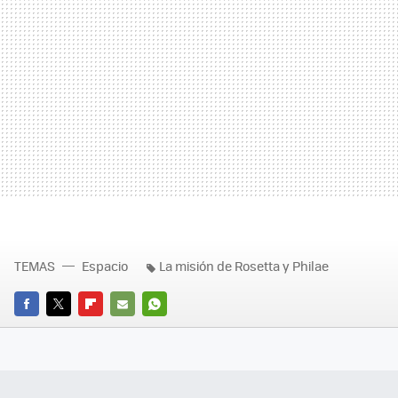
TEMAS
Espacio
La misión de Rosetta y Philae
FACEBOOK
TWITTER
FLIPBOARD
E-
WHATSAPP
MAIL