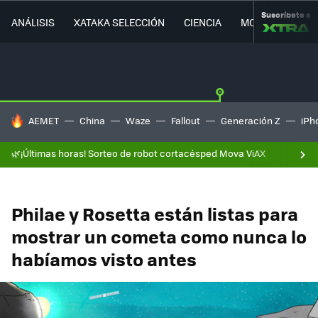
Suscríbete a
ANÁLISIS
XATAKA SELECCIÓN
CIENCIA
MOVILIDAD
HOY SE HABLA DE
AEMET
China
Waze
Fallout
Generación Z
iPh
🌿¡Últimas horas! Sorteo de robot cortacésped Mova ViAX
Philae y Rosetta están listas para
mostrar un cometa como nunca lo
habíamos visto antes