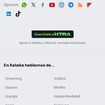
Síguenos
Wh
Twit
Fac
You
Inst
Tele
RSS
Flip
ats
ter
ebo
tub
agr
gra
boa
Link
Tikt
App
ok
e
am
m
rd
edI
ok
Suscríbete a
n
Apoya a Xataka y disfruta ventajas exclusivas
En Xataka hablamos de...
Streaming
Análisis
Espacio
Móviles
Energía
Xataka Movilidad