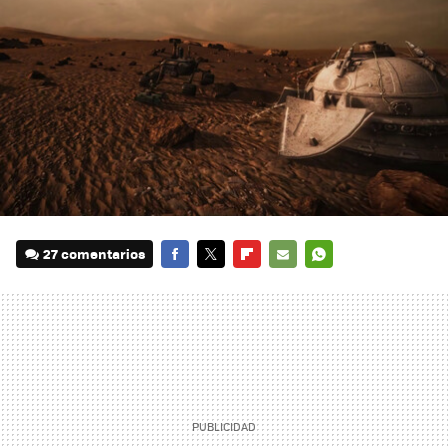
27 comentarios
FACEBOOK
TWITTER
FLIPBOARD
E-
WHATSAPP
MAIL