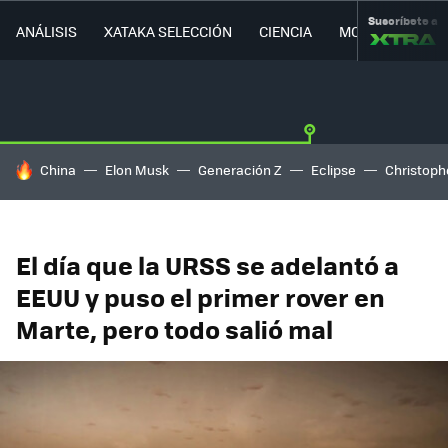
Suscríbete a
ANÁLISIS
XATAKA SELECCIÓN
CIENCIA
MOVILIDAD
HOY SE HABLA DE
China
Elon Musk
Generación Z
Eclipse
Christoph
El día que la URSS se adelantó a
EEUU y puso el primer rover en
Marte, pero todo salió mal