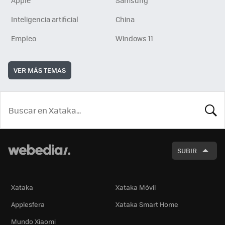
Apple
Samsung
Inteligencia artificial
China
Empleo
Windows 11
VER MÁS TEMAS
BUSCA
SUBIR
Xataka
Xataka Móvil
Applesfera
Xataka Smart Home
Mundo Xiaomi