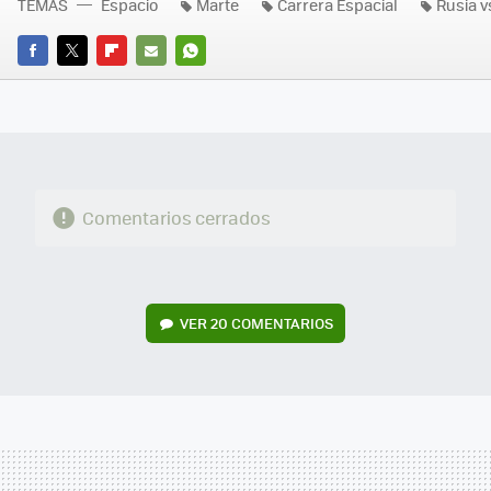
TEMAS
Espacio
Marte
Carrera Espacial
Rusia v
FACEBOOK
TWITTER
FLIPBOARD
E-
WHATSAPP
MAIL
Comentarios cerrados
VER
20 COMENTARIOS