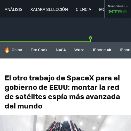
Suscríbete a
ANÁLISIS
XATAKA SELECCIÓN
CIENCIA
MOVILIDAD
HOY SE HABLA DE
China
Tim Cook
NASA
Waze
iPhone Air
iPhone
El otro trabajo de SpaceX para el
gobierno de EEUU: montar la red
de satélites espía más avanzada
del mundo