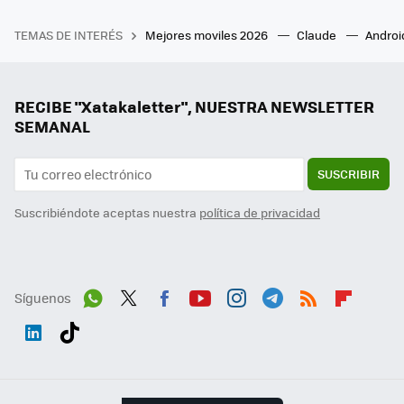
TEMAS DE INTERÉS
Mejores moviles 2026
Claude
Androi
RECIBE "Xatakaletter", NUESTRA NEWSLETTER
SEMANAL
SUSCRIBIR
Suscribiéndote aceptas nuestra
política de privacidad
Síguenos
Wh
Twit
Fac
You
Inst
Tele
RSS
Flip
ats
ter
ebo
tub
agr
gra
boa
Link
Tikt
App
ok
e
am
m
rd
edI
ok