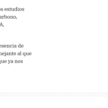
os estudios
carbono,
A,
esencia de
mejante al que
que ya nos