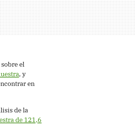
 sobre el
muestra
, y
encontrar en
isis de la
stra de 121,6