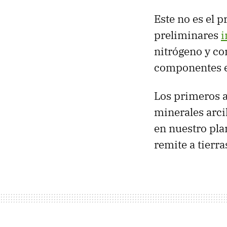
Este no es el p
preliminares
i
nitrógeno y co
componentes es
Los primeros a
minerales arci
en nuestro pla
remite a tierr