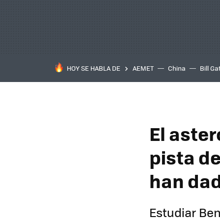
HOY SE HABLA DE
AEMET
China
Bill Ga
El aste
pista d
han dad
Estudiar Ben