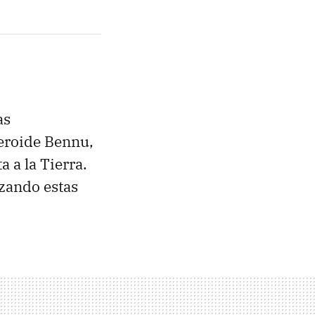
as
teroide Bennu,
a a la Tierra.
izando estas