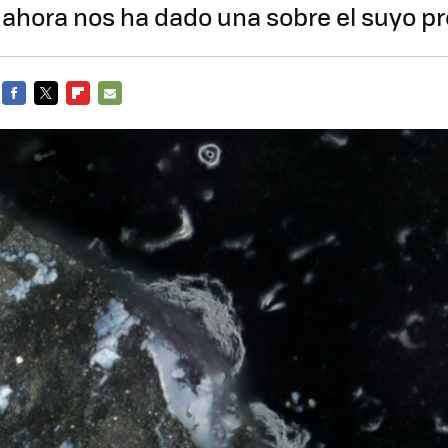
or ahora nos ha dado una sobre el suyo p
FACEBOOK
TWITTER
FLIPBOARD
E-
MAIL