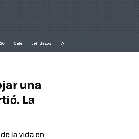
S26
Café
Jeff Bezos
IA
ojar una
tió. La
de la vida en