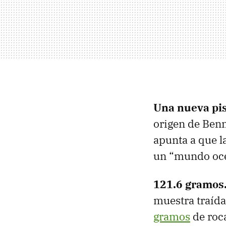
Una nueva pi
origen de Benn
apunta a que l
un “mundo oce
121.6 gramos
muestra traída
gramos
de roca