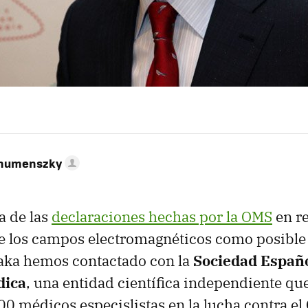
ahumenszky
a de las
declaraciones hechas por la OMS
en re
de los campos electromagnéticos como posible
aka hemos contactado con la
Sociedad Españo
dica
, una entidad científica independiente qu
00 médicos especislistas en la lucha contra el