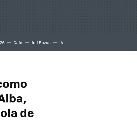
S26
Café
Jeff Bezos
IA
 como
Alba,
ola de