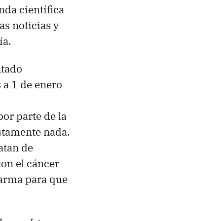
nda científica
s noticias y
ía.
ntado
 a 1 de enero
or parte de la
lutamente nada.
atan de
con el cáncer
alarma para que