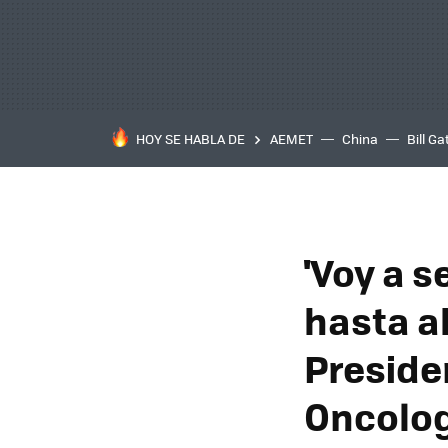
HOY SE HABLA DE
AEMET
China
Bill Ga
'Voy a s
hasta ah
Preside
Oncolog