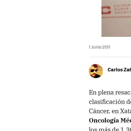
1 Junio 2011
Carlos Z
En plena resac
clasificación 
Cáncer, en Xat
Oncología Mé
los más de 1.3