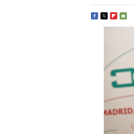
FACEBOOK
TWITTER
FLIPBOARD
E-
MAIL